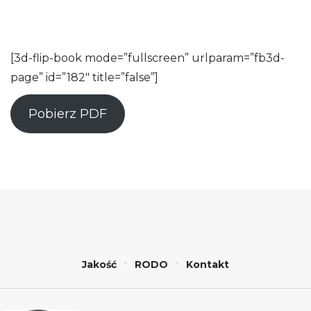
[3d-flip-book mode=”fullscreen” urlparam=”fb3d-
page” id=”182″ title=”false”]
Pobierz PDF
Jakość
RODO
Kontakt