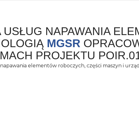
A USŁUG NAPAWANIA EL
NOLOGIĄ
MGSR
OPRACOW
MACH PROJEKTU POIR.01.
 napawania elementów roboczych, części maszyn i urzą